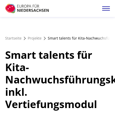
Direkt
zum
Inhalt
Startseite
Startseite
Projekte
Smart talents für Kita-Nachwuchsführu
Projektatlas
Smart talents für
Förderangebote
Kita-
Nachwuchsführungsk
Magazin
inkl.
Vertiefungsmodul