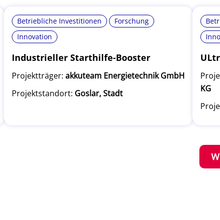
Betriebliche Investitionen
Forschung
Betr
Innovation
Inno
Industrieller Starthilfe-Booster
ULtr
Projektträger:
akkuteam Energietechnik GmbH
Proje
KG
Projektstandort:
Goslar, Stadt
Proje
W