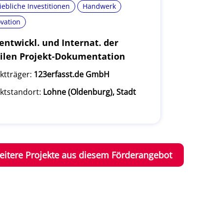
iebliche Investitionen
Handwerk
vation
ntwickl. und Internat. der
ilen Projekt-Dokumentation
ktträger:
123erfasst.de GmbH
ktstandort:
Lohne (Oldenburg), Stadt
eitere Projekte aus diesem Förderangebot