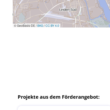
© GeoBasis-DE /
BKG
/
CC BY 4.0
Projekte aus dem Förderangebot: