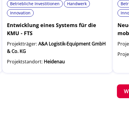
Betriebliche Investitionen
Handwerk
Betr
Innovation
Inno
Entwicklung eines Systems für die
Neue
KMU - FTS
mob
Projektträger:
A&A Logistik-Equipment GmbH
Proje
& Co. KG
Proje
Projektstandort:
Heidenau
W