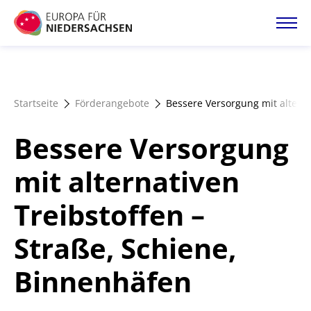
Direkt
zum
Inhalt
Startseite
Startseite
Förderangebote
Bessere Versorgung mit alterna
Projektatlas
Bessere Versorgung
Förderangebote
mit alternativen
Treibstoffen –
Magazin
Straße, Schiene,
Binnenhäfen