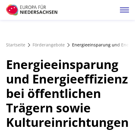
Direkt
zum
Inhalt
Startseite
Startseite
Förderangebote
Energieeinsparung und Energiee
Projektatlas
Energieeinsparung
Förderangebote
und Energieeffizienz
bei öffentlichen
Magazin
Trägern sowie
Kultureinrichtungen