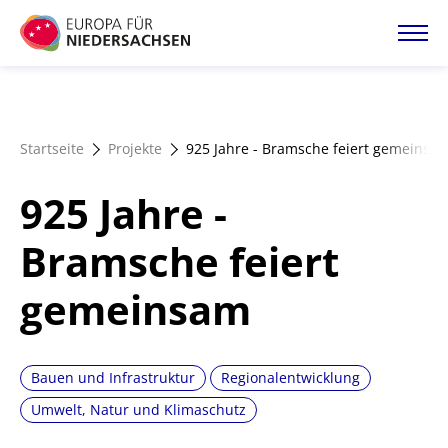
Direkt
zum
Inhalt
Startseite
Startseite
Projekte
925 Jahre - Bramsche feiert gemeinsa
Projektatlas
925 Jahre -
Förderangebote
Bramsche feiert
gemeinsam
Magazin
Bauen und Infrastruktur
Regionalentwicklung
Umwelt, Natur und Klimaschutz