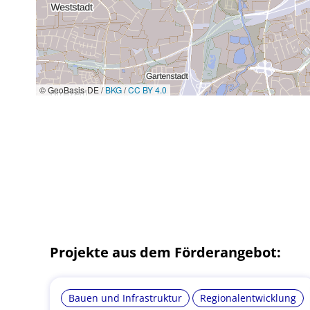
© GeoBasis-DE /
BKG
/
CC BY 4.0
Projekte aus dem Förderangebot:
Bauen und Infrastruktur
Regionalentwicklung