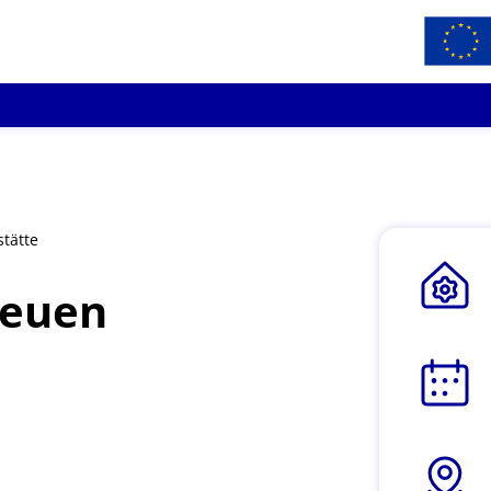
stätte
neuen