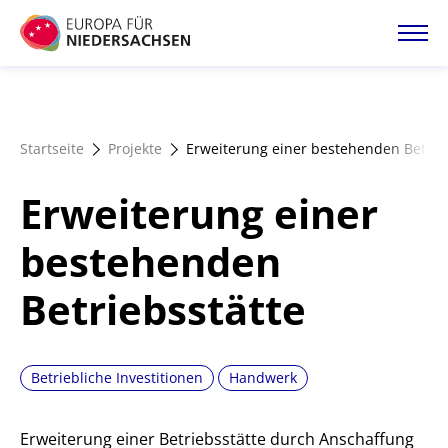
Direkt
zum
Inhalt
Startseite
Startseite
Projekte
Erweiterung einer bestehenden Betrie
Projektatlas
Erweiterung einer
Förderangebote
bestehenden
Betriebsstätte
Magazin
Betriebliche Investitionen
Handwerk
Erweiterung einer Betriebsstätte durch Anschaffung