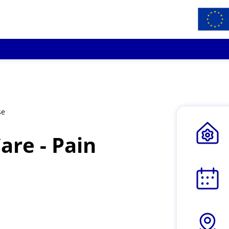
se
are - Pain