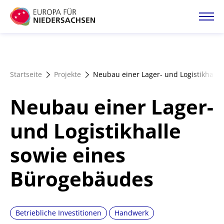
Direkt
zum
Inhalt
Startseite
Startseite
Projekte
Neubau einer Lager- und Logistikhall
Projektatlas
Neubau einer Lager-
Förderangebote
und Logistikhalle
sowie eines
Magazin
Bürogebäudes
Betriebliche Investitionen
Handwerk