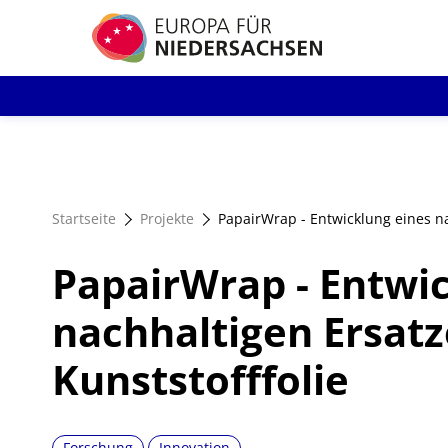
Direkt
zum
Inhalt
Startseite
Projekte
PapairWrap - Entwicklung eines na
PapairWrap - Entwi
nachhaltigen Ersatz
Kunststofffolie
Forschung
Innovation