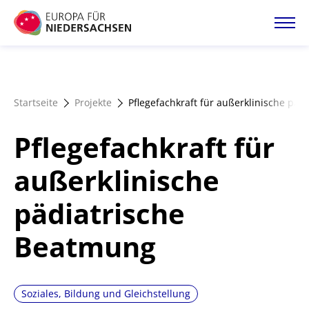
Direkt
zum
Inhalt
Startseite
Startseite
Projekte
Pflegefachkraft für außerklinische pä
Projektatlas
Pflegefachkraft für
Förderangebote
außerklinische
pädiatrische
Magazin
Beatmung
Soziales, Bildung und Gleichstellung