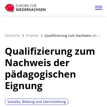
Direkt
zum
Inhalt
Startseite
Startseite
Projekte
Qualifizierung zum Nachweis der päd
Projektatlas
Qualifizierung zum
Förderangebote
Nachweis der
pädagogischen
Magazin
Eignung
Soziales, Bildung und Gleichstellung