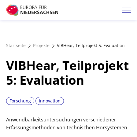
Direkt
zum
Inhalt
Startseite
Startseite
Projekte
VIBHear, Teilprojekt 5: Evaluation
Projektatlas
VIBHear, Teilprojekt
Förderangebote
5: Evaluation
Magazin
Forschung
Innovation
Anwendbarkeitsuntersuchungen verschiedener
Erfassungsmethoden von technischen Hörsystemen