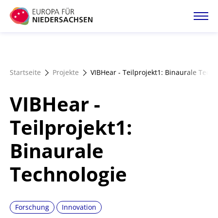
Direkt
zum
Inhalt
Startseite
Startseite
Projekte
VIBHear - Teilprojekt1: Binaurale Tech
Projektatlas
VIBHear -
Förderangebote
Teilprojekt1:
Binaurale
Magazin
Technologie
Forschung
Innovation