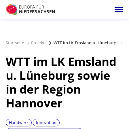
Direkt
zum
Inhalt
Startseite
Startseite
Projekte
WTT im LK Emsland u. Lüneburg sowie
Projektatlas
WTT im LK Emsland
Förderangebote
u. Lüneburg sowie
in der Region
Magazin
Hannover
Handwerk
Innovation