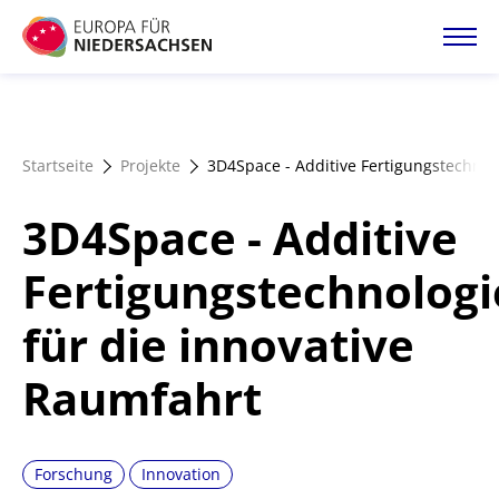
Direkt
zum
Inhalt
Startseite
Startseite
Projekte
3D4Space - Additive Fertigungstechnol
Projektatlas
3D4Space - Additive
Förderangebote
Fertigungstechnolog
für die innovative
Magazin
Raumfahrt
Forschung
Innovation