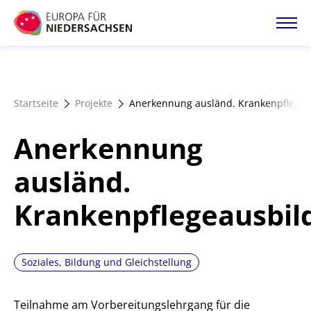
Direkt
zum
Inhalt
Startseite
Startseite
Projekte
Anerkennung ausländ. Krankenpflege
Projektatlas
Anerkennung
Förderangebote
ausländ.
Krankenpflegeausbil
Magazin
Soziales, Bildung und Gleichstellung
Teilnahme am Vorbereitungslehrgang für die