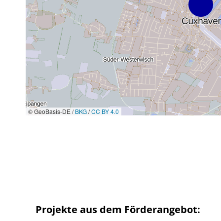
© GeoBasis-DE /
BKG
/
CC BY 4.0
Projekte aus dem Förderangebot: