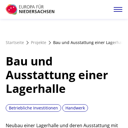
Direkt
zum
Inhalt
Startseite
Startseite
Projekte
Bau und Ausstattung einer Lagerhalle
Projektatlas
Bau und
Förderangebote
Ausstattung einer
Lagerhalle
Magazin
Betriebliche Investitionen
Handwerk
Neubau einer Lagerhalle und deren Ausstattung mit