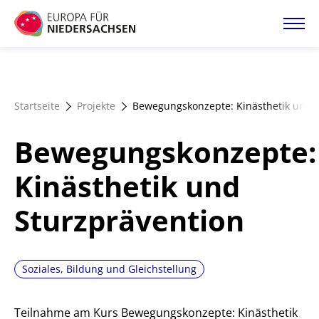
Direkt
zum
Inhalt
Startseite
Startseite
Projekte
Bewegungskonzepte: Kinästhetik und 
Projektatlas
Bewegungskonzepte:
Förderangebote
Kinästhetik und
Sturzprävention
Magazin
Soziales, Bildung und Gleichstellung
Teilnahme am Kurs Bewegungskonzepte: Kinästhetik