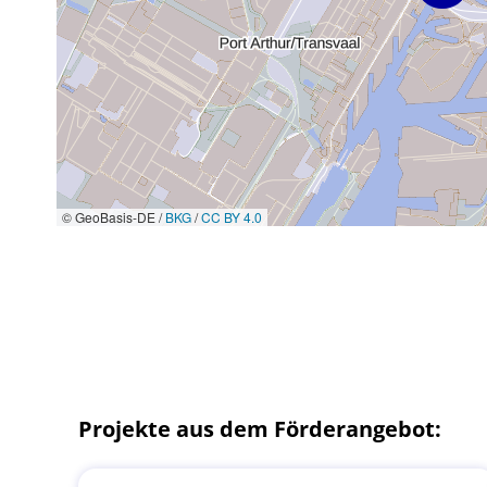
© GeoBasis-DE /
BKG
/
CC BY 4.0
Projekte aus dem Förderangebot: