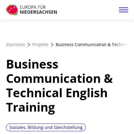
Direkt
zum
Inhalt
Startseite
Startseite
Projekte
Business Communication & Technical E
Projektatlas
Business
Förderangebote
Communication &
Technical English
Magazin
Training
Soziales, Bildung und Gleichstellung