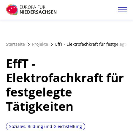
Direkt
zum
Inhalt
Startseite
Startseite
Projekte
EffT - Elektrofachkraft für festgelegte T
Projektatlas
EffT -
Förderangebote
Elektrofachkraft für
festgelegte
Magazin
Tätigkeiten
Soziales, Bildung und Gleichstellung