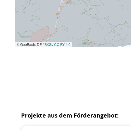
© GeoBasis-DE /
BKG
/
CC BY 4.0
Projekte aus dem Förderangebot: