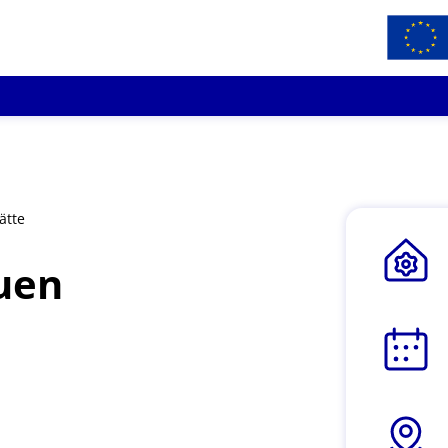
ätte
euen