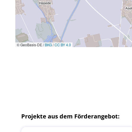
© GeoBasis-DE /
BKG
/
CC BY 4.0
Projekte aus dem Förderangebot: