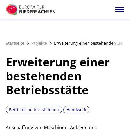
Direkt
zum
Inhalt
Startseite
Startseite
Projekte
Erweiterung einer bestehenden Betrie
Projektatlas
Erweiterung einer
Förderangebote
bestehenden
Betriebsstätte
Magazin
Betriebliche Investitionen
Handwerk
Anschaffung von Maschinen, Anlagen und