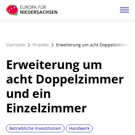
Direkt
zum
Inhalt
Startseite
Startseite
Projekte
Erweiterung um acht Doppelzimmer un
Projektatlas
Erweiterung um
Förderangebote
acht Doppelzimmer
und ein
Magazin
Einzelzimmer
Betriebliche Investitionen
Handwerk