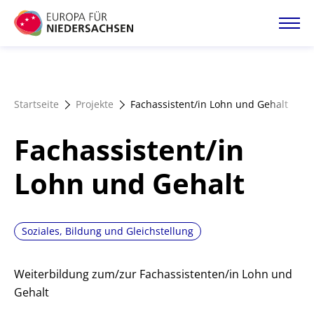
Direkt
zum
Inhalt
Startseite
Startseite
Projekte
Fachassistent/in Lohn und Gehalt
Projektatlas
Fachassistent/in
Förderangebote
Lohn und Gehalt
Magazin
Soziales, Bildung und Gleichstellung
Weiterbildung zum/zur Fachassistenten/in Lohn und
Gehalt