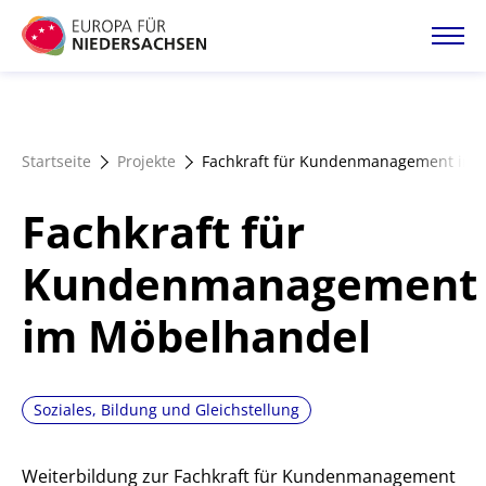
Direkt
zum
Inhalt
Startseite
Startseite
Projekte
Fachkraft für Kundenmanagement im 
Projektatlas
Fachkraft für
Förderangebote
Kundenmanagement
im Möbelhandel
Magazin
Soziales, Bildung und Gleichstellung
Weiterbildung zur Fachkraft für Kundenmanagement