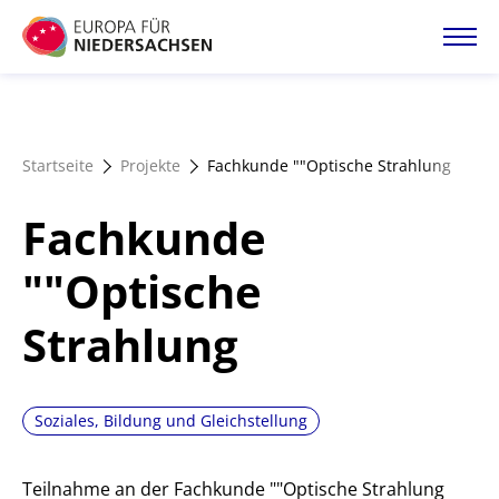
Direkt
zum
Inhalt
Startseite
Startseite
Projekte
Fachkunde ""Optische Strahlung
Projektatlas
Fachkunde
Förderangebote
""Optische
Strahlung
Magazin
Soziales, Bildung und Gleichstellung
Teilnahme an der Fachkunde ""Optische Strahlung