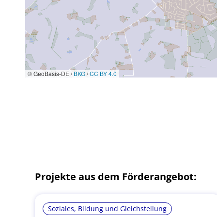
© GeoBasis-DE /
BKG
/
CC BY 4.0
Projekte aus dem Förderangebot:
Soziales, Bildung und Gleichstellung