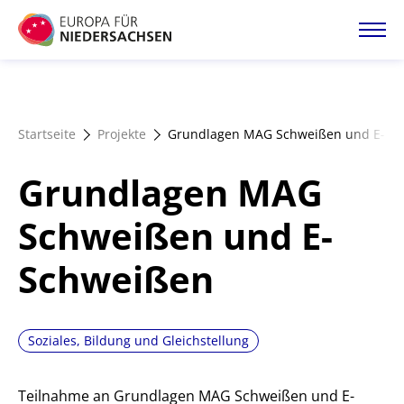
Direkt
zum
Inhalt
Startseite
Startseite
Projekte
Grundlagen MAG Schweißen und E-Sc
Projektatlas
Grundlagen MAG
Förderangebote
Schweißen und E-
Schweißen
Magazin
Soziales, Bildung und Gleichstellung
Teilnahme an Grundlagen MAG Schweißen und E-