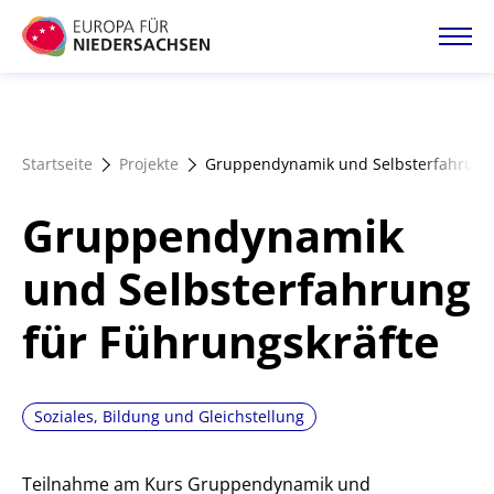
Direkt
zum
Inhalt
Startseite
Startseite
Projekte
Gruppendynamik und Selbsterfahrung 
Projektatlas
Gruppendynamik
Förderangebote
und Selbsterfahrung
für Führungskräfte
Magazin
Soziales, Bildung und Gleichstellung
Teilnahme am Kurs Gruppendynamik und