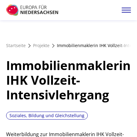
Direkt
zum
Inhalt
Startseite
Startseite
Projekte
Immobilienmaklerin IHK Vollzeit-Inten
Projektatlas
Immobilienmaklerin
Förderangebote
IHK Vollzeit-
Intensivlehrgang
Magazin
Soziales, Bildung und Gleichstellung
Weiterbildung zur Immobilienmaklerin IHK Vollzeit-