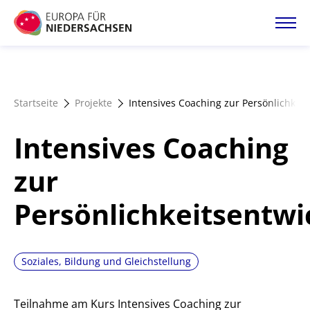
Direkt
zum
Inhalt
Startseite
Startseite
Projekte
Intensives Coaching zur Persönlichkei
Projektatlas
Intensives Coaching
Förderangebote
zur
Persönlichkeitsentwi
Magazin
Soziales, Bildung und Gleichstellung
Teilnahme am Kurs Intensives Coaching zur