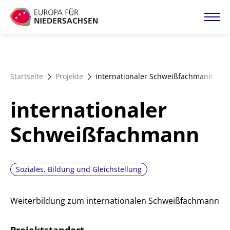
Direkt
zum
Inhalt
Startseite
Startseite
Projekte
internationaler Schweißfachmann
Projektatlas
internationaler
Förderangebote
Schweißfachmann
Magazin
Soziales, Bildung und Gleichstellung
Weiterbildung zum internationalen Schweißfachmann