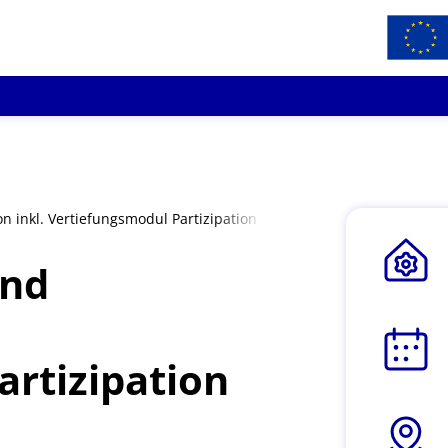
 inkl. Vertiefungsmodul Partizipation
und
rtizipation