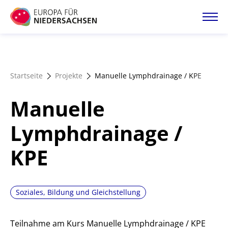
Direkt
zum
Inhalt
Startseite
Startseite
Projekte
Manuelle Lymphdrainage / KPE
Projektatlas
Manuelle
Förderangebote
Lymphdrainage /
KPE
Magazin
Soziales, Bildung und Gleichstellung
Teilnahme am Kurs Manuelle Lymphdrainage / KPE