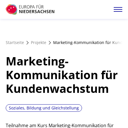
Direkt
zum
Inhalt
Startseite
Startseite
Projekte
Marketing-Kommunikation für Kunde
Projektatlas
Marketing-
Förderangebote
Kommunikation für
Kundenwachstum
Magazin
Soziales, Bildung und Gleichstellung
Teilnahme am Kurs Marketing-Kommunikation für