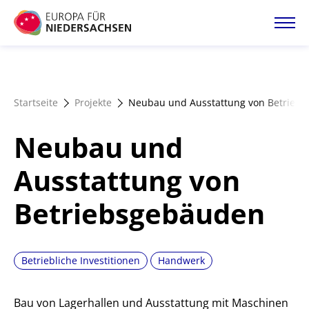
Direkt
zum
Inhalt
Startseite
Startseite
Projekte
Neubau und Ausstattung von Betrieb
Projektatlas
Neubau und
Förderangebote
Ausstattung von
Betriebsgebäuden
Magazin
Betriebliche Investitionen
Handwerk
Bau von Lagerhallen und Ausstattung mit Maschinen