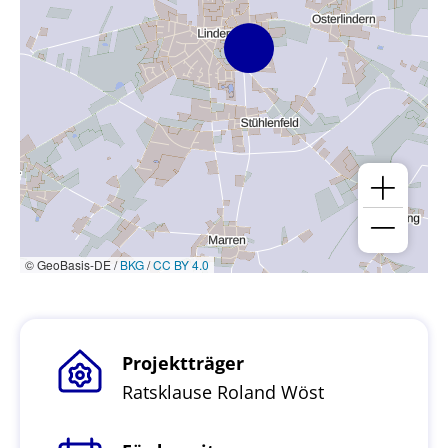
© GeoBasis-DE /
BKG
/
CC BY 4.0
Projektträger
Ratsklause Roland Wöst