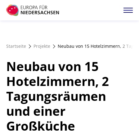
Direkt
zum
Inhalt
Startseite
Startseite
Projekte
Neubau von 15 Hotelzimmern, 2 Tagu
Projektatlas
Neubau von 15
Förderangebote
Hotelzimmern, 2
Tagungsräumen
Magazin
und einer
Großküche