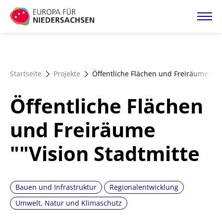
Direkt
zum
Inhalt
Startseite
Startseite
Projekte
Öffentliche Flächen und Freiräume ""Vi
Projektatlas
Öffentliche Flächen
Förderangebote
und Freiräume
""Vision Stadtmitte
Magazin
Bauen und Infrastruktur
Regionalentwicklung
Umwelt, Natur und Klimaschutz