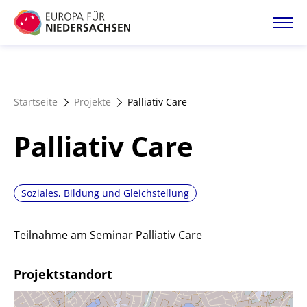
Direkt
zum
Inhalt
Startseite
Startseite
Projekte
Palliativ Care
Projektatlas
Palliativ Care
Förderangebote
Soziales, Bildung und Gleichstellung
Magazin
Teilnahme am Seminar Palliativ Care
Projektstandort