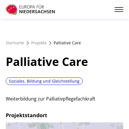
Direkt
zum
Inhalt
Startseite
Startseite
Projekte
Palliative Care
Projektatlas
Palliative Care
Förderangebote
Soziales, Bildung und Gleichstellung
Magazin
Weiterbildung zur Palliativpflegefachkraft
Projektstandort