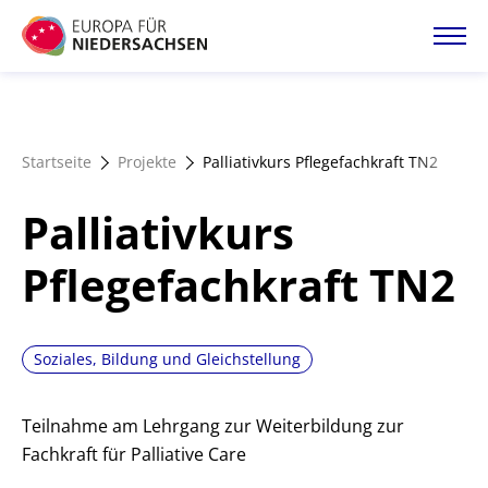
Direkt
zum
Inhalt
Startseite
Startseite
Projekte
Palliativkurs Pflegefachkraft TN2
Projektatlas
Palliativkurs
Förderangebote
Pflegefachkraft TN2
Magazin
Soziales, Bildung und Gleichstellung
Teilnahme am Lehrgang zur Weiterbildung zur
Fachkraft für Palliative Care