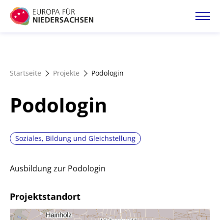
Direkt
zum
Inhalt
Startseite
Startseite
Projekte
Podologin
Projektatlas
Podologin
Förderangebote
Soziales, Bildung und Gleichstellung
Magazin
Ausbildung zur Podologin
Projektstandort