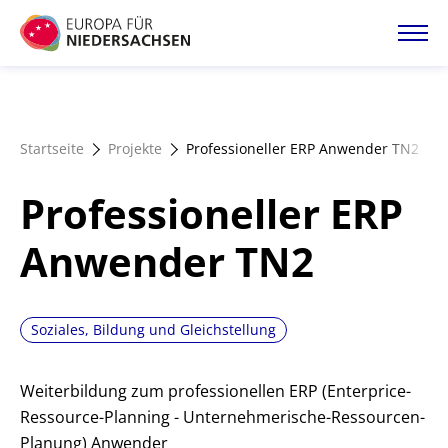
Direkt
zum
Inhalt
Startseite
Startseite
Projekte
Professioneller ERP Anwender TN2
Projektatlas
Professioneller ERP
Förderangebote
Anwender TN2
Magazin
Soziales, Bildung und Gleichstellung
Weiterbildung zum professionellen ERP (Enterprice-
Ressource-Planning - Unternehmerische-Ressourcen-
Planung) Anwender