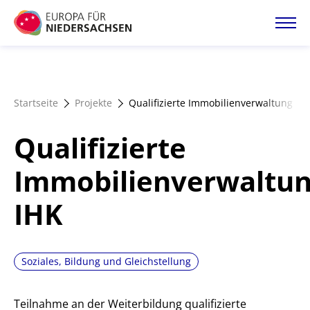
Direkt
zum
Inhalt
Startseite
Startseite
Projekte
Qualifizierte Immobilienverwaltung IH
Projektatlas
Qualifizierte
Förderangebote
Immobilienverwaltu
IHK
Magazin
Soziales, Bildung und Gleichstellung
Teilnahme an der Weiterbildung qualifizierte